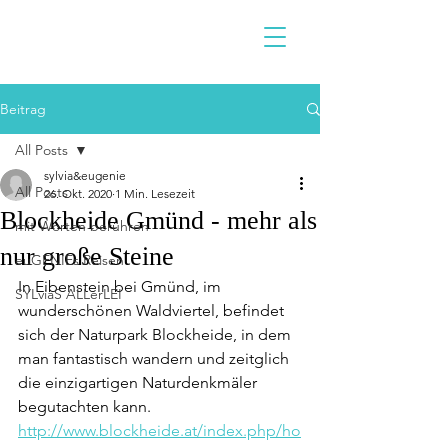
Beitrag
All Posts
sylvia&eugenie
All Posts
26. Okt. 2020
1 Min. Lesezeit
Blockheide Gmünd - mehr als
mit Worten berühren
nur große Steine
euGENIEs Reisen
In Eibenstein bei Gmünd, im 
SYLviaS ALLerLEI
wunderschönen Waldviertel, befindet 
sich der Naturpark Blockheide, in dem 
man fantastisch wandern und zeitglich 
die einzigartigen Naturdenkmäler 
begutachten kann.
http://www.blockheide.at/index.php/ho