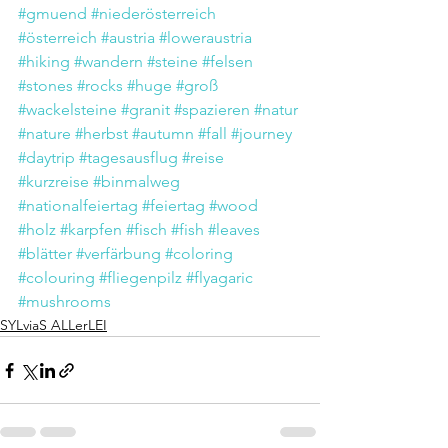
#gmuend
#niederösterreich
#österreich
#austria
#loweraustria
#hiking
#wandern
#steine
#felsen
#stones
#rocks
#huge
#groß
#wackelsteine
#granit
#spazieren
#natur
#nature
#herbst
#autumn
#fall
#journey
#daytrip
#tagesausflug
#reise
#kurzreise
#binmalweg
#nationalfeiertag
#feiertag
#wood
#holz
#karpfen
#fisch
#fish
#leaves
#blätter
#verfärbung
#coloring
#colouring
#fliegenpilz
#flyagaric
#mushrooms
SYLviaS ALLerLEI