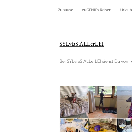
Zuhause
euGENIEs Reisen
Urlaub
SYLviaS ALLerLEI
Bei SYLviaS ALLerLEI siehst Du vom 