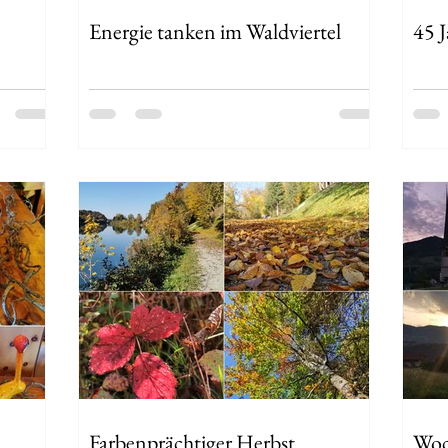
n
Energie tanken im Waldviertel
45 J
Farbenprächtiger Herbst
Woc