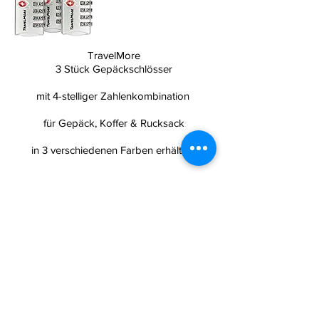
TravelMore
3 Stück Gepäckschlösser
mit 4-stelliger Zahlenkombination
für Gepäck, Koffer & Rucksack
in 3 verschiedenen Farben erhältlich
Zum Produkt
ONEMATE
2er Koffergurt-Set mit Metallschnalle
Robustes und sicher
in verschiedene Größen erhältlich
Zum Produkt