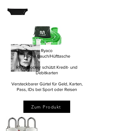
Hallo!
Ryaco
Flache Bauch/Hüfttasche
RFID Blocker schützt Kredit- und
Debitkarten
Just Me - SYLvia&euGENIE
Versteckbarer Gürtel für Geld, Karten,
Pass, IDs bei Sport oder Reisen
Zum Produkt