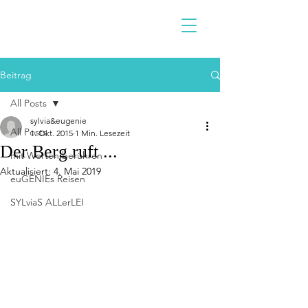
Beitrag
All Posts
sylvia&eugenie
All Posts
1. Okt. 2015
1 Min. Lesezeit
Der Berg ruft ...
mit Worten berühren
Aktualisiert:
4. Mai 2019
euGENIEs Reisen
SYLviaS ALLerLEI