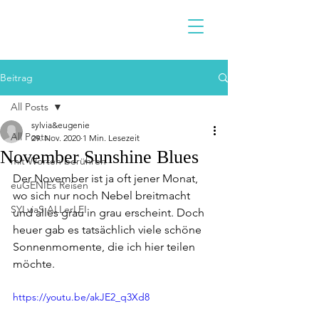
Beitrag
All Posts
sylvia&eugenie
All Posts
29. Nov. 2020
1 Min. Lesezeit
November Sunshine Blues
mit Worten berühren
Der November ist ja oft jener Monat, 
euGENIEs Reisen
wo sich nur noch Nebel breitmacht 
SYLviaS ALLerLEI
und alles grau in grau erscheint. Doch 
heuer gab es tatsächlich viele schöne 
Sonnenmomente, die ich hier teilen 
möchte. 
https://youtu.be/akJE2_q3Xd8