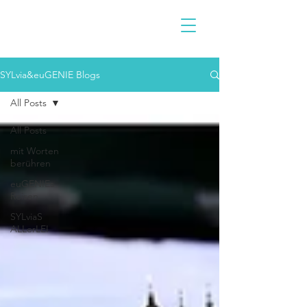
SYLvia&euGENIE Blogs
All Posts
All Posts
mit Worten
berühren
euGENIEs
Reisen
SYLviaS
ALLerLEI