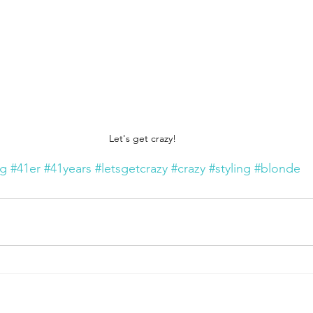
Let's get crazy!
ag
#41er
#41years
#letsgetcrazy
#crazy
#styling
#blonde