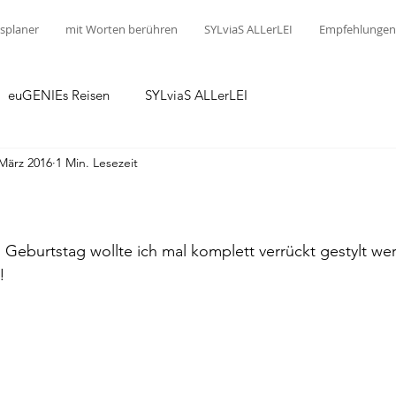
splaner
mit Worten berühren
SYLviaS ALLerLEI
Empfehlungen
euGENIEs Reisen
SYLviaS ALLerLEI
 März 2016
1 Min. Lesezeit
Geburtstag wollte ich mal komplett verrückt gestylt we
!