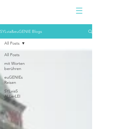
SYLvia&euGENIE Blogs
All Posts
All Posts
mit Worten
berühren
euGENIEs
Reisen
SYLviaS
ALLerLEI