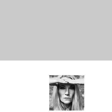
Hallo!
Just Me -
SYLvia&e