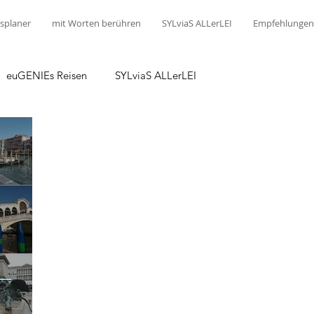
splaner
mit Worten berühren
SYLviaS ALLerLEI
Empfehlungen
euGENIEs Reisen
SYLviaS ALLerLEI