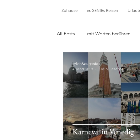
Zuhause
euGENIEs Reisen
Urlaub
All Posts
mit Worten berühren
sylvia&eugenie
4. März 2019
3 Min. Lesezeit
Karneval in Venedig