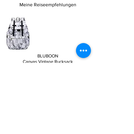
Meine Reiseempfehlungen
BLUBOON
Canvas Vintage Rucksack
Diesen Laptop-Rucksack
gibt es in 20 verschiedene Modellen
Er ist multifunktional und wasserdicht
30,5 x 45,2 x 16,5 cm (LxHxB)