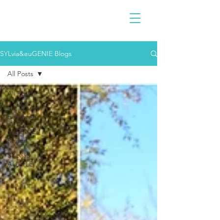
SYLvia&euGENIE Blogs
All Posts
All Posts
mit Worten
berühren
euGENIEs
Reisen
SYLviaS
ALLerLEI