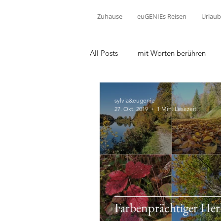
Zuhause
euGENIEs Reisen
Urlaub
All Posts
mit Worten berühren
sylvia&eugenie
27. Okt. 2019
1 Min. Lesezeit
Farbenprächtiger Her