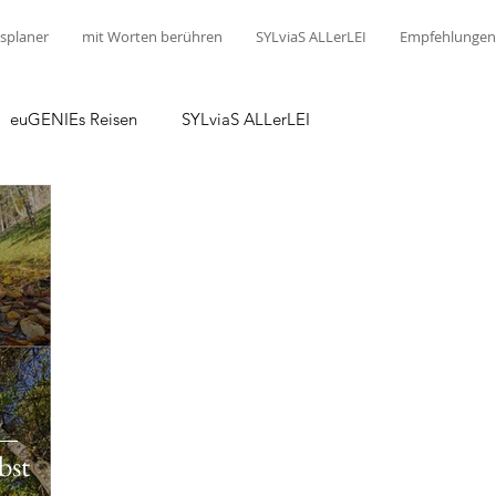
splaner
mit Worten berühren
SYLviaS ALLerLEI
Empfehlungen
euGENIEs Reisen
SYLviaS ALLerLEI
bst