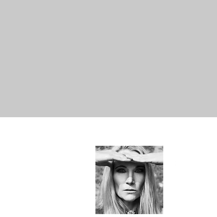
Hallo!
Just Me -
SYLvia&e