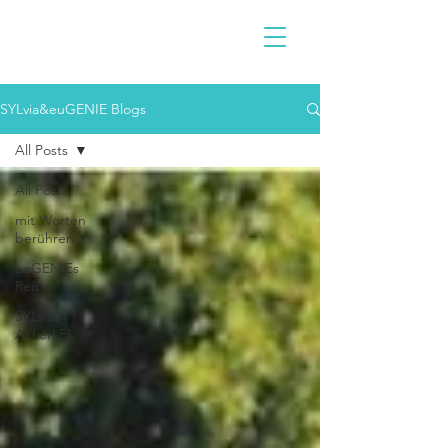
SYLvia&euGENIE Blogs
All Posts
All Posts
mit Worten
berühren
euGENIEs
Reisen
SYLviaS
ALLerLEI