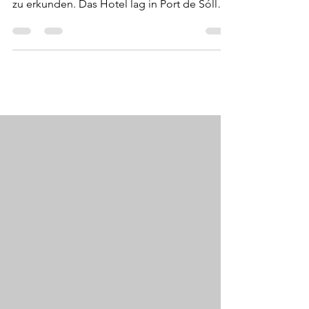
Von 27.08. bis 03.09.2006 ging es nach
Mallorca, um den Westen als auch Norden
zu erkunden. Das Hotel lag in Port de Sóller.
Um diese...