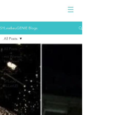
SYLvia&euGENIE Blogs
All Posts
All Posts
mit Worten
berühren
euGENIEs
Reisen
SYLviaS
ALLerLEI