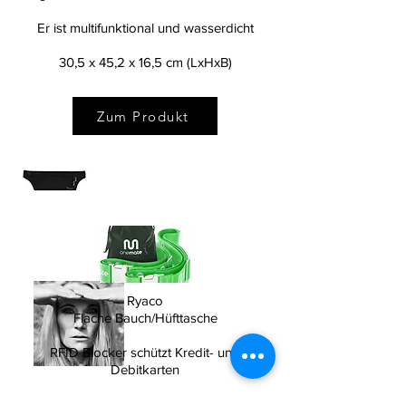
Diesen Laptop-Rucksack
gibt es in 20 verschiedene Modellen
Er ist multifunktional und wasserdicht
30,5 x 45,2 x 16,5 cm (LxHxB)
Zum Produkt
Hallo!
Ryaco
Flache Bauch/Hüfttasche
RFID Blocker schützt Kredit- und