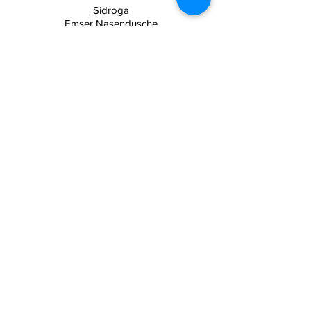
Sidroga
Emser Nasendusche
mit Nasenspülsalz
Egal ob Hausstaub- oder Pollen bei einer
Allergie,
Bakterien oder Viren
als auch überschüssiges Sekret, mit der
natürlichen Salzmischung entfernt
man all dieses mechanisch
aus der Nase.
Zum Produkt
Reckitt Benckiser
SAGROTAN Desinfektionstücher