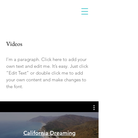
Videos
I'm a paragraph. Click here to add your
own text and edit me. It’s easy. Just click
“Edit Text” or double click me to add
your own content and make changes to
the font.
California Dreaming