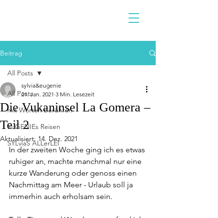
Beitrag
All Posts
sylvia&eugenie
All Posts
21. Jan. 2021
3 Min. Lesezeit
Die Vukaninsel La Gomera –
mit Worten berühren
Teil 2
euGENIEs Reisen
Aktualisiert:
14. Dez. 2021
SYLviaS ALLerLEI
In der zweiten Woche ging ich es etwas 
ruhiger an, machte manchmal nur eine 
kurze Wanderung oder genoss einen 
Nachmittag am Meer - Urlaub soll ja 
immerhin auch erholsam sein.