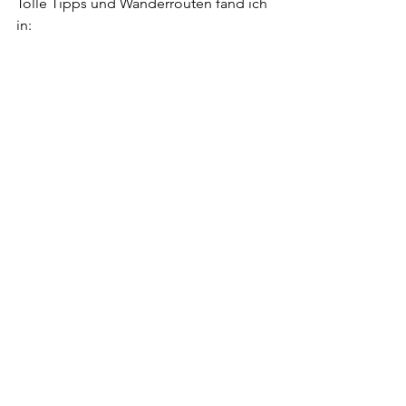
Tolle Tipps und Wanderrouten fand ich 
in: