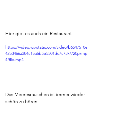
Hier gibt es auch ein Restaurant
https://video.wixstatic.com/video/b65475_0e
42e3466a384c1ea6b5b5501dc7c737/720p/mp
4/file.mp4
Das Meeresrauschen ist immer wieder 
schön zu hören