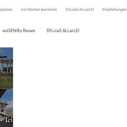
splaner
mit Worten berühren
SYLviaS ALLerLEI
Empfehlungen
euGENIEs Reisen
SYLviaS ALLerLEI
 Teil 1