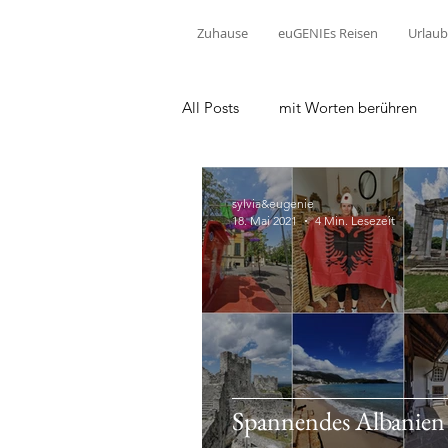
Zuhause
euGENIEs Reisen
Urlaub
All Posts
mit Worten berühren
sylvia&eugenie
18. Mai 2021
4 Min. Lesezeit
Spannendes Albanien -