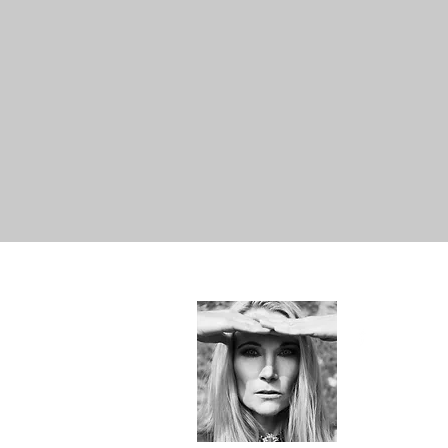
Hallo!
Just Me -
SYLvia&e