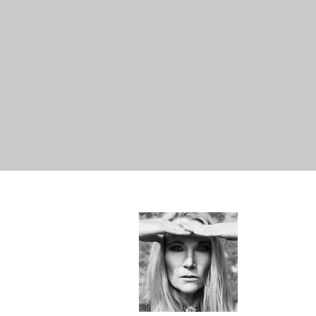
Hallo!
Just Me -
SYLvia&e