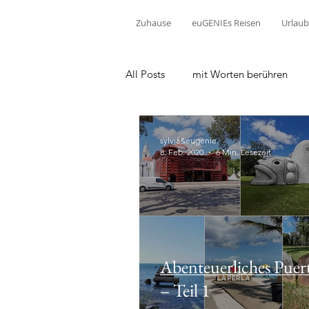
Zuhause
euGENIEs Reisen
Urlaub
All Posts
mit Worten berühren
sylvia&eugenie
8. Feb. 2020
6 Min. Lesezeit
Abenteuerliches Puer
– Teil 1