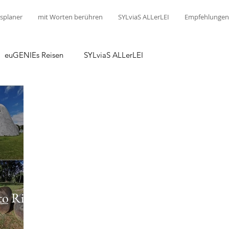
splaner
mit Worten berühren
SYLviaS ALLerLEI
Empfehlungen
euGENIEs Reisen
SYLviaS ALLerLEI
to Rico