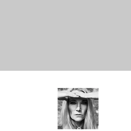
Hallo!
Just Me -
SYLvia&e