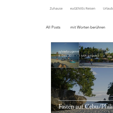
Zuhause
euGENIEs Reisen
Urlaub
All Posts
mit Worten berühren
sylvia&eugenie
8. Dez. 2011
1 Min. Lesezeit
Fasten auf Cebu/Phil