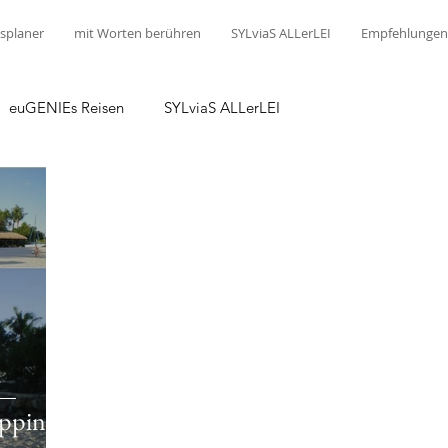
splaner
mit Worten berühren
SYLviaS ALLerLEI
Empfehlungen
euGENIEs Reisen
SYLviaS ALLerLEI
ippinen