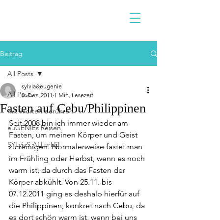
Beitrag
All Posts
sylvia&eugenie
All Posts
8. Dez. 2011
1 Min. Lesezeit
Fasten auf Cebu/Philippinen
mit Worten berühren
Seit 2008 bin ich immer wieder am 
euGENIEs Reisen
Fasten, um meinen Körper und Geist 
SYLviaS ALLerLEI
zu reinigen. Normalerweise fastet man 
im Frühling oder Herbst, wenn es noch 
warm ist, da durch das Fasten der 
Körper abkühlt. Von 25.11. bis 
07.12.2011 ging es deshalb hierfür auf 
die Philippinen, konkret nach Cebu, da 
es dort schön warm ist, wenn bei uns 