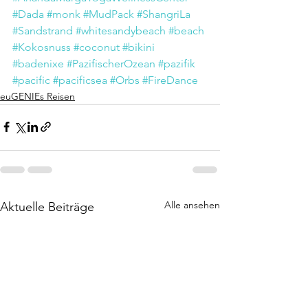
#Dada
#monk
#MudPack
#ShangriLa
#Sandstrand
#whitesandybeach
#beach
#Kokosnuss
#coconut
#bikini
#badenixe
#PazifischerOzean
#pazifik
#pacific
#pacificsea
#Orbs
#FireDance
euGENIEs Reisen
Alle ansehen
Aktuelle Beiträge