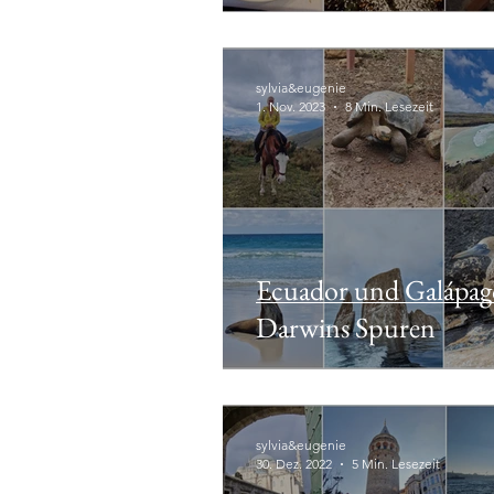
sylvia&eugenie
1. Nov. 2023
8 Min. Lesezeit
Ecuador und Galápago
Darwins Spuren
sylvia&eugenie
30. Dez. 2022
5 Min. Lesezeit