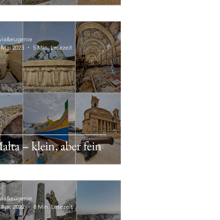
lvia&eugenie
. Mai 2023
5 Min. Lesezeit
alta – klein, aber fein
lvia&eugenie
 Apr. 2022
8 Min. Lesezeit