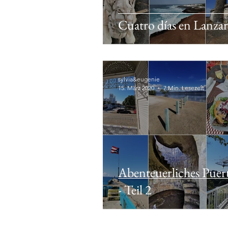
Cuatro días en Lanza
sylvia&eugenie
15. März 2020
7 Min. Lesezeit
Abenteuerliches Puer
- Teil 2