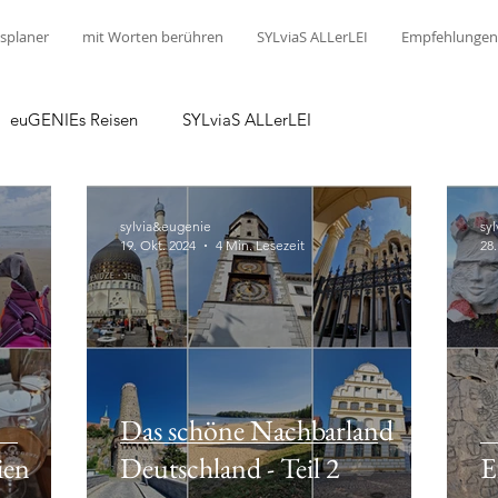
splaner
mit Worten berühren
SYLviaS ALLerLEI
Empfehlungen
euGENIEs Reisen
SYLviaS ALLerLEI
sylvia&eugenie
sy
19. Okt. 2024
4 Min. Lesezeit
28
Das schöne Nachbarland
ien
Deutschland - Teil 2
E