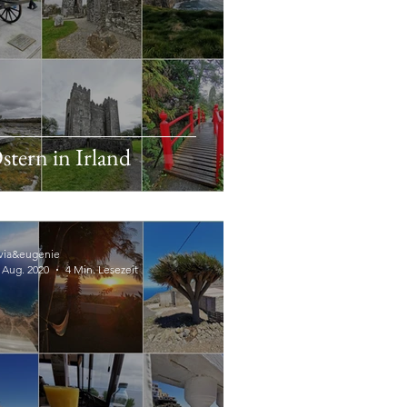
stern in Irland
lvia&eugenie
. Aug. 2020
4 Min. Lesezeit