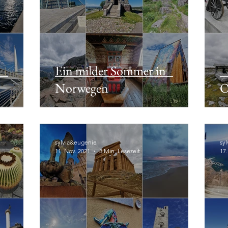
Ein milder Sommer in
Norwegen
O
sylvia&eugenie
sy
11. Nov. 2021
8 Min. Lesezeit
17