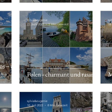
sylvia&eugenie
sy
22. Juni 2023
5 Min. Lesezeit
18
s – auf
Polen - charmant und rasant
M
sylvia&eugenie
sy
10. Juli 2022
8 Min. Lesezeit
19.