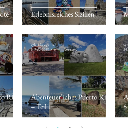
rote
Erlebnisreiches Sizilien
M
sylvia&eugenie
sy
8. Feb. 2020
6 Min. Lesezeit
24.
to Rico
Abenteuerliches Puerto Rico
A
– Teil 1
5