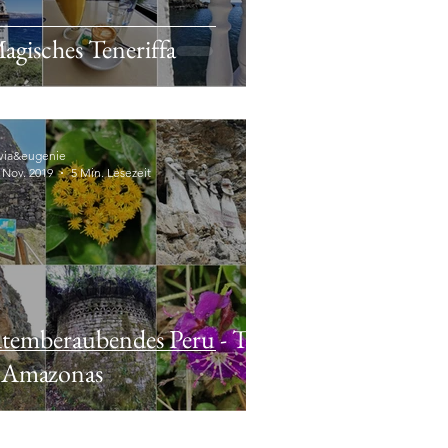
agisches Teneriffa
lvia&eugenie
 Nov. 2019
5 Min. Lesezeit
temberaubendes Peru - Teil
 Amazonas