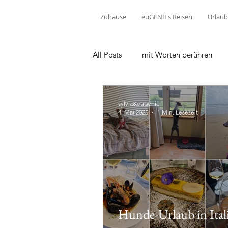
Zuhause
euGENIEs Reisen
Urlaub
All Posts
mit Worten berühren
sylvia&eugenie
4. Mai 2025
1 Min. Lesezeit
Hunde-Urlaub in Ital