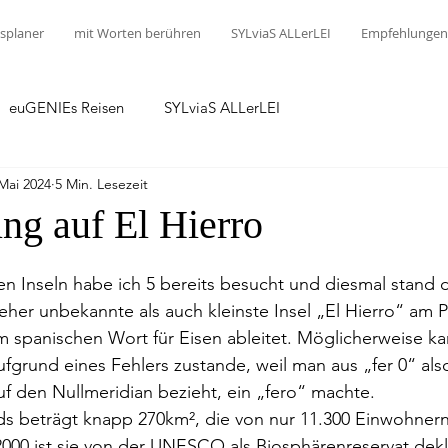
splaner
mit Worten berühren
SYLviaS ALLerLEI
Empfehlungen
euGENIEs Reisen
SYLviaS ALLerLEI
 Mai 2024
5 Min. Lesezeit
ng auf El Hierro
n Inseln habe ich 5 bereits besucht und diesmal stand d
eher unbekannte als auch kleinste Insel „El Hierro“ am
 spanischen Wort für Eisen ableitet. Möglicherweise 
ufgrund eines Fehlers zustande, weil man aus „fer 0“ als
f den Nullmeridian bezieht, ein „fero“ machte.
ds beträgt knapp 270km², die von nur 11.300 Einwohnern
2000 ist sie von der UNESCO als Biosphärenreservat dekla