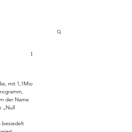
ie, mit 1,1Mio 
 Programm, 
kam der Name 
o „Null 
 besiedelt 
riert. 