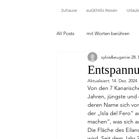
Zuhause
euGENIEs Reisen
Urlaub
All Posts
mit Worten berühren
sylvia&eugenie
28.
Entspannu
Aktualisiert:
14. Dez. 2024
Von den 7 Kanarische
Jahren, jüngste und 
deren Name sich vom
der „Isla del Fero“ a
machen“, was sich au
Die Fläche des Eilan
wird. Seit dem Jahr 