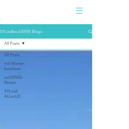
SYLvia&euGENIE Blogs
All Posts
All Posts
mit Worten
berühren
euGENIEs
Reisen
SYLviaS
ALLerLEI