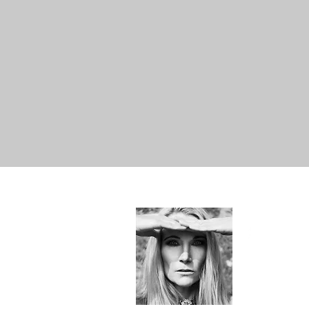
Hallo!
Just Me -
SYLvia&e