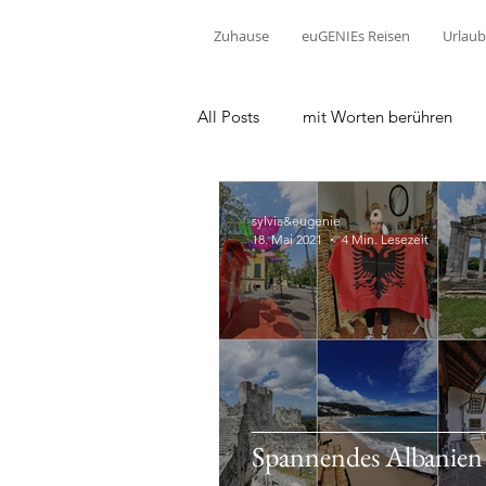
Zuhause
euGENIEs Reisen
Urlaub
All Posts
mit Worten berühren
sylvia&eugenie
18. Mai 2021
4 Min. Lesezeit
Spannendes Albanien -