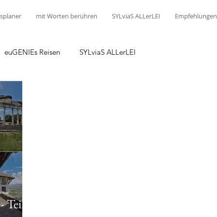
splaner
mit Worten berühren
SYLviaS ALLerLEI
Empfehlungen
euGENIEs Reisen
SYLviaS ALLerLEI
 Teil 1