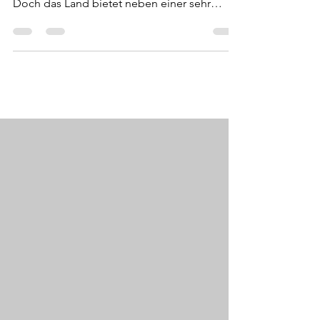
Der kleine Balkanstaat an der Adria ist wenig
bekannt und kein klassisches Urlaubsziel.
Doch das Land bietet neben einer sehr
grünen...