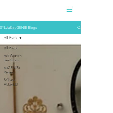
SYLvia&euGENIE Blogs
All Posts
All Posts
mit Worten
berühren
euGENIEs
Reisen
SYLviaS
ALLerLEI