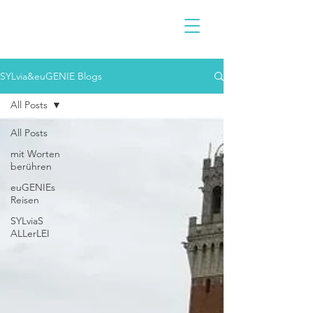
SYLvia&euGENIE Blogs
All Posts
All Posts
mit Worten
berühren
euGENIEs
Reisen
SYLviaS
ALLerLEI