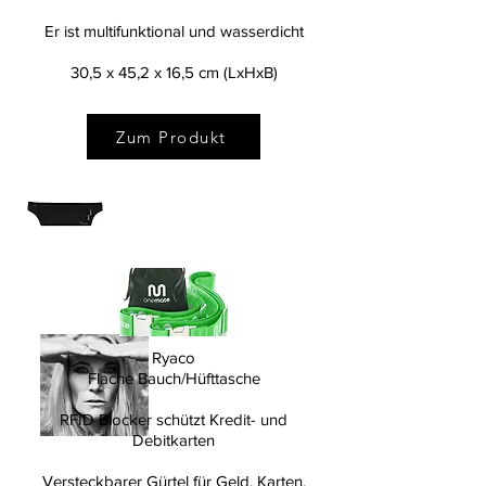
Diesen Laptop-Rucksack
gibt es in 20 verschiedene Modellen
Er ist multifunktional und wasserdicht
30,5 x 45,2 x 16,5 cm (LxHxB)
Zum Produkt
Hallo!
Ryaco
Flache Bauch/Hüfttasche
RFID Blocker schützt Kredit- und
Debitkarten