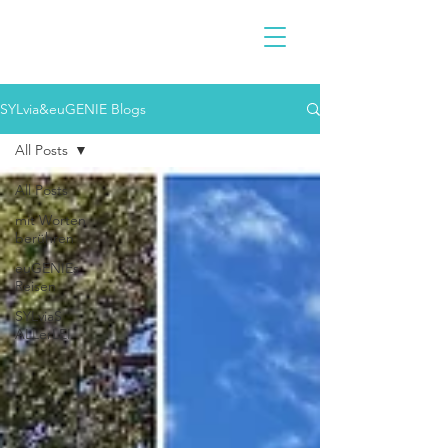
SYLvia&euGENIE Blogs
All Posts
All Posts
mit Worten
berühren
euGENIEs
Reisen
SYLviaS
ALLerLEI