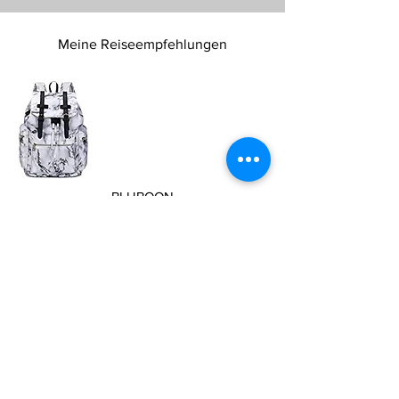
Meine Reiseempfehlungen
BLUBOON
Canvas Vintage Rucksack
Diesen Laptop-Rucksack
gibt es in 20 verschiedene Modellen
Er ist multifunktional und wasserdicht
30,5 x 45,2 x 16,5 cm (LxHxB)