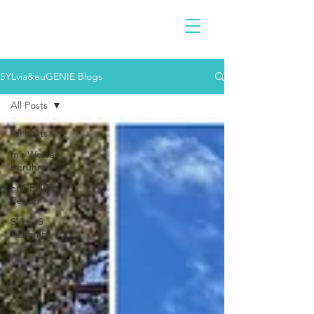
SYLvia&euGENIE Blogs
All Posts
All Posts
mit Worten
berühren
euGENIEs
Reisen
SYLviaS
ALLerLEI