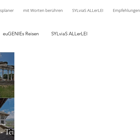
splaner
mit Worten berühren
SYLviaS ALLerLEI
Empfehlungen
euGENIEs Reisen
SYLviaS ALLerLEI
 Teil 1