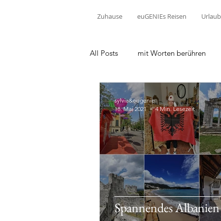
Zuhause
euGENIEs Reisen
Urlaub
All Posts
mit Worten berühren
sylvia&eugenie
18. Mai 2021
4 Min. Lesezeit
Spannendes Albanien -