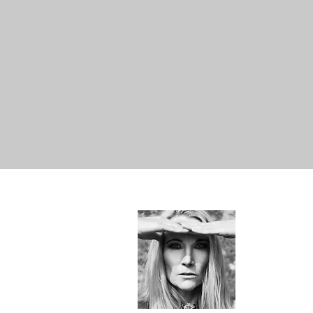
Hallo!
Just Me -
SYLvia&e