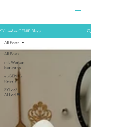
SYLvia&euGENIE Blogs
All Posts
All Posts
mit Worten
berühren
euGENIEs
Reisen
SYLviaS
ALLerLEI