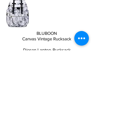
BLUBOON
Canvas Vintage Rucksack
Diesen Laptop-Rucksack
gibt es in 20 verschiedene Modellen
Er ist multifunktional und wasserdicht
30,5 x 45,2 x 16,5 cm (LxHxB)
Zum Produkt