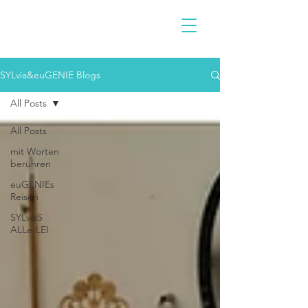
SYLvia&euGENIE Blogs
All Posts
All Posts
mit Worten
berühren
euGENIEs
Reisen
SYLviaS
ALLerLEI