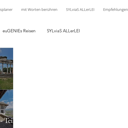
splaner
mit Worten berühren
SYLviaS ALLerLEI
Empfehlungen
euGENIEs Reisen
SYLviaS ALLerLEI
 Teil 1