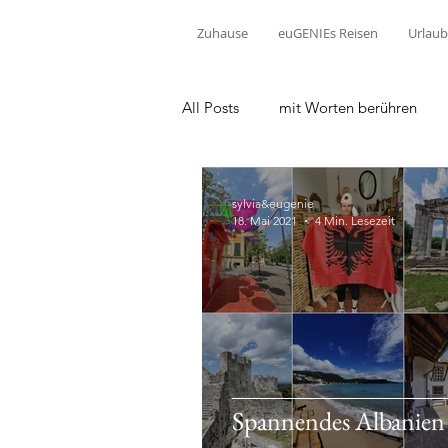
Zuhause
euGENIEs Reisen
Urlaub
All Posts
mit Worten berühren
sylvia&eugenie
18. Mai 2021
4 Min. Lesezeit
Spannendes Albanien -