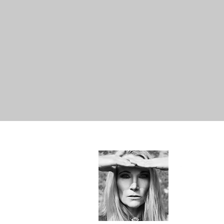
Hallo!
Just Me -
SYLvia&e