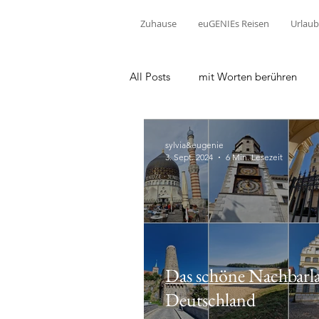
Zuhause
euGENIEs Reisen
Urlaub
All Posts
mit Worten berühren
sylvia&eugenie
3. Sept. 2024
6 Min. Lesezeit
Das schöne Nachbarl
Deutschland