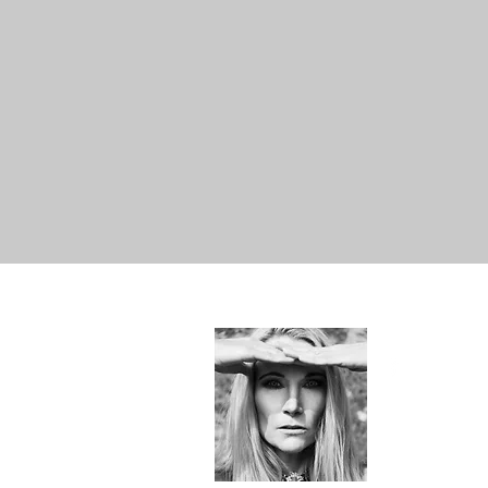
Hallo!
Just Me -
SYLvia&e