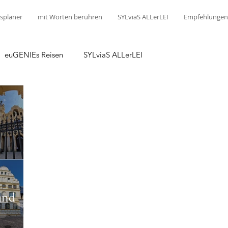
splaner
mit Worten berühren
SYLviaS ALLerLEI
Empfehlungen
euGENIEs Reisen
SYLviaS ALLerLEI
and