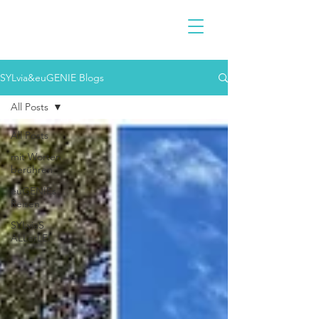
SYLvia&euGENIE Blogs
All Posts
All Posts
mit Worten
berühren
euGENIEs
Reisen
SYLviaS
ALLerLEI