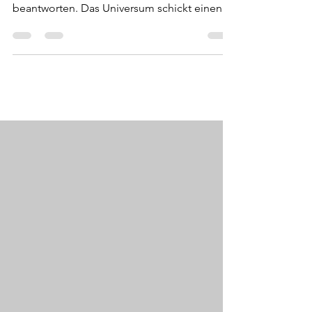
Was führt einen nach Puerto Rico und wo ist
das eigentlich? Diese Frage möchte ich hier
beantworten. Das Universum schickt einen
manchmal...