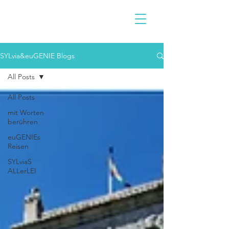
SYLvia&euGENIE Blogs
All Posts
All Posts
mit Worten
berühren
euGENIEs
Reisen
SYLviaS
ALLerLEI