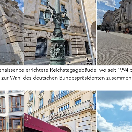
enaissance errichtete Reichstagsgebäude, wo seit 1994 d
 zur Wahl des deutschen Bundespräsidenten zusamme