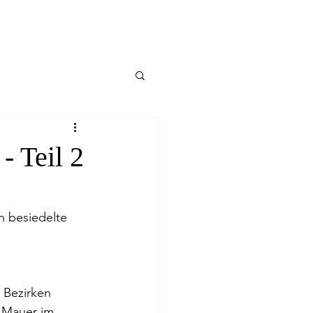
- Teil 2
n besiedelte 
 Bezirken 
r Mauer im 