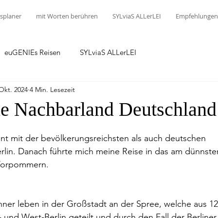
splaner
mit Worten berühren
SYLviaS ALLerLEI
Empfehlungen
euGENIEs Reisen
SYLviaS ALLerLEI
 Okt. 2024
4 Min. Lesezeit
e Nachbarland Deutschland 
nnt mit der bevölkerungsreichsten als auch deutschen 
rlin. Danach führte mich meine Reise in das am dünnste
Vorpommern.
ner leben in der Großstadt an der Spree, welche aus 12
t- und West-Berlin geteilt und durch den Fall der Berline