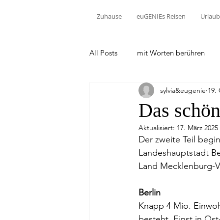
Zuhause
euGENIEs Reisen
Urlaub
All Posts
mit Worten berühren
sylvia&eugenie
19.
Das schön
Aktualisiert:
17. März 2025
Der zweite Teil begi
Landeshauptstadt Be
Land Mecklenburg-
Berlin
Knapp 4 Mio. Einwoh
besteht. Einst in Os