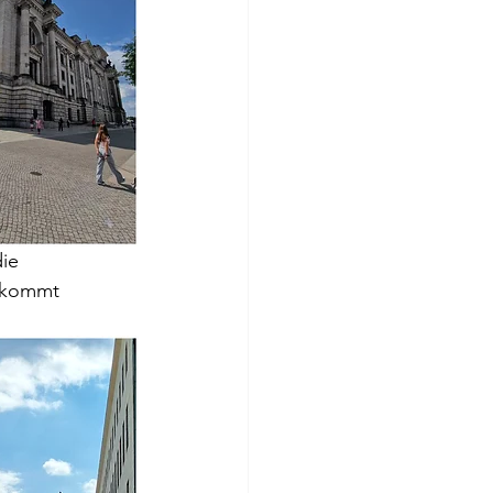
ie 
nkommt