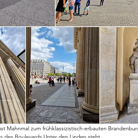
st Mahnmal zum frühklassizistisch-erbauten Brandenburg
s des Boulevards Unter den Linden steht.