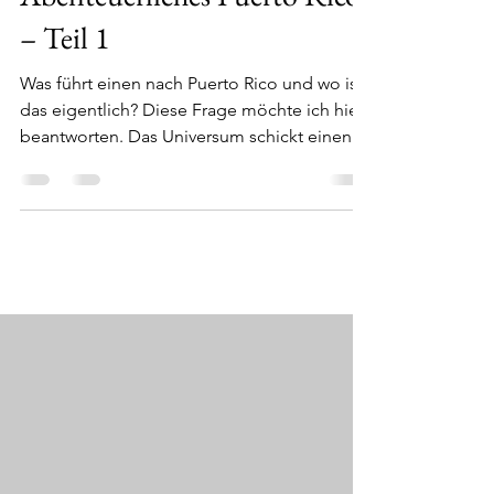
sylvia&eugenie
8. Feb. 2020
6 Min. Lesezeit
Abenteuerliches Puerto Rico
– Teil 1
Was führt einen nach Puerto Rico und wo ist
das eigentlich? Diese Frage möchte ich hier
beantworten. Das Universum schickt einen
manchmal...