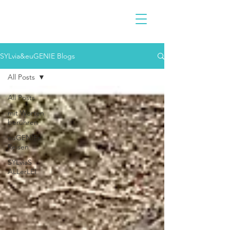
SYLvia&euGENIE Blogs
All Posts
All Posts
mit Worten
berühren
euGENIEs
Reisen
SYLviaS
ALLerLEI